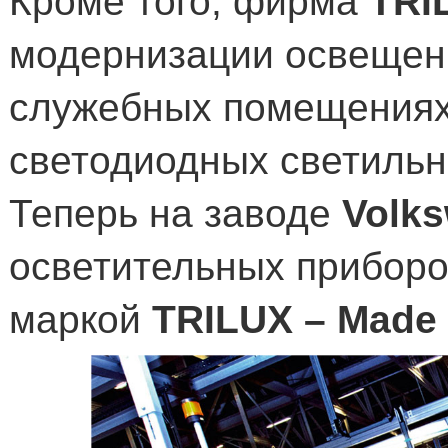
Кроме того, фирма
TRI
модернизации освещени
служебных помещениях 
светодиодных светильн
Теперь на заводе
Volk
осветительных прибор
маркой
TRILUX
–
Made