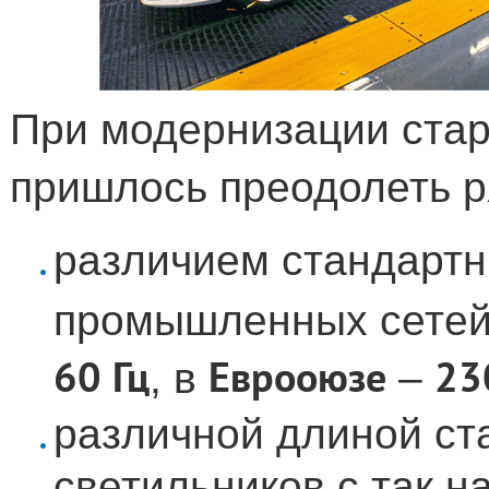
При модернизации ста
пришлось преодолеть р
различием стандарт
промышленных сетей
60 Гц
Еврооюзе
23
, в
–
различной длиной с
светильников с так 