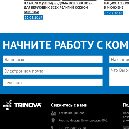
РГСКОМ
В САНТЯГО (ЧИЛИ) – «ДОМА ПОКЛОНЕНИЯ»
НАЦИОНАЛЬНОГ
ПРОМЫСЛОВ
ДЛЯ ВЕРУЮЩИХ ВСЕХ РЕЛИГИЙ ЮЖНОЙ
В МЮНХЕНЕ
АМЕРИКИ
03.02.2026
22.03.2019
НАЧНИТЕ РАБОТУ С КО
Свяжитесь с нами
По
Компания Тринова
Ново
обзо
Россия, Москва, Николоямская 40/1
инт
+ 7 (495) 989-29-10