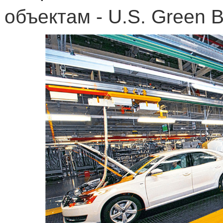
объектам -
U
.
S
.
Green
B