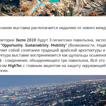
планом выставка располагается недалеко от нового меж
Экспо 2020
рритории
будут 3 гигантских павильона, эксп
"
Opportunity
Sustainability
Mobility"
:
.
.
(Возможности, Надё
ляет собой сочетание традиций арабской архитектуры 
ктура выставки воспринимается как щупальцы осьминог
l
- соединение, объединяющего три павильона. Всё это 
HighTec
ксом
с главным акцентом на защиту окружающей
ргии.