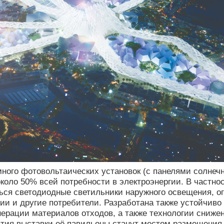
много фотовольтаических установок (с панелями солнеч
около 50% всей потребности в электроэнергии.
В частно
ться светодиодные светильники наружного освещения,
ции и другие потребители.
Разработана также устойчиво 
нерации материалов отходов, а также технологии сниж
тия выставки её павильоны станут местом размещения 