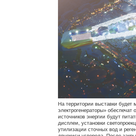
На территории выставки будет 
электрогенераторы» обеспечат 
источников энергии будут пита
дисплеи, установки светопроек
утилизации сточных вод и реге
двуокиси углерода.
После закры