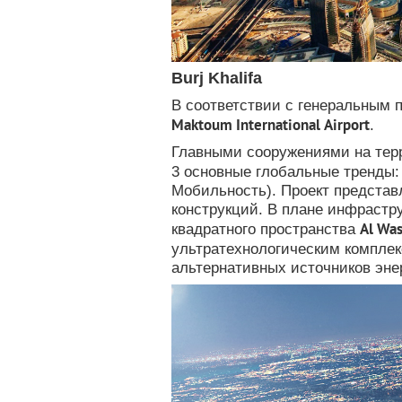
Burj Khalifа
В соответствии с генеральным 
Maktoum International Airport
.
Главными сооружениями на те
3 основные глобальные тренды
Мобильность).
Проект представ
конструкций.
В плане инфрастру
Аl Was
квадратного пространства
ультратехнологическим компле
альтернативных источников эне