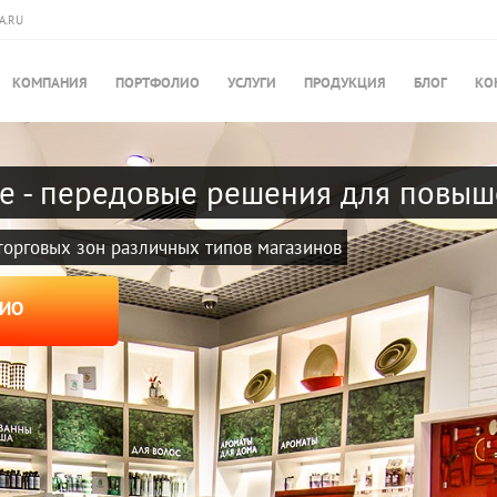
A.RU
КОМПАНИЯ
ПОРТФОЛИО
УСЛУГИ
ПРОДУКЦИЯ
БЛОГ
КО
е - передовые решения для повы
орговых зон различных типов магазинов
ЛИО