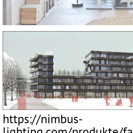
https
://
nimbus
-
lighting
.
com
/
produkte
/
f