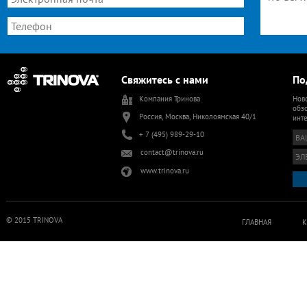
Свяжитесь с нами
По
Компания Тринова
Ново
обзо
Россия, Москва, Николоямская 40/1
инт
+ 7 (495) 989-29-10
contact@trinova.ru
www.trinova.ru
© 2015 TRINOVA
ГЛАВНАЯ