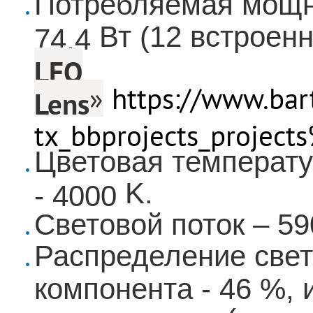
Потребляемая
мощн
Вт
(12
встроен
74,4
LFO
»
https://www.bar
Lens
tx_bbprojects_projec
Цветовая температу
K
.
- 4000
Световой поток – 59
Распределение свет
компонента - 46 %,