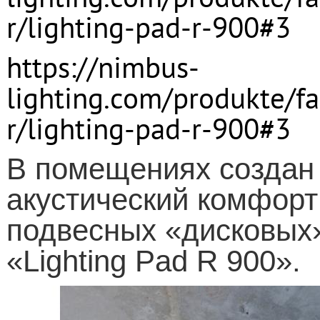
r
/
lighting
-
pad
-
r
-900#3
https
://
nimbus
-
lighting
.
com
/
produkte
/
f
r
/
lighting
-
pad
-
r
-900#3
В помещениях создан 
акустический комфорт
подвесных «дисковых
«
Lighting
Pad
R
900».