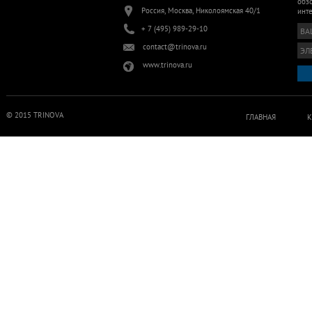
обзо
Россия, Москва, Николоямская 40/1
инт
+ 7 (495) 989-29-10
contact@trinova.ru
www.trinova.ru
© 2015 TRINOVA
ГЛАВНАЯ