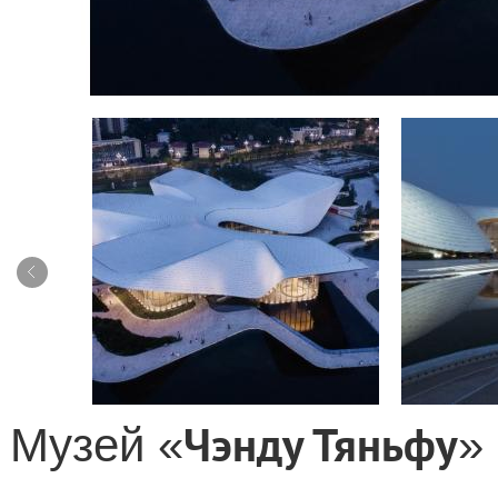
Чэнду Тяньфу
Музей
«
»