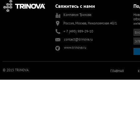
Свяжитесь с нами
По
Компания Тринова
Ново
обзо
Россия, Москва, Николоямская 40/1
инт
+ 7 (495) 989-29-10
contact@trinova.ru
www.trinova.ru
© 2015 TRINOVA
ГЛАВНАЯ