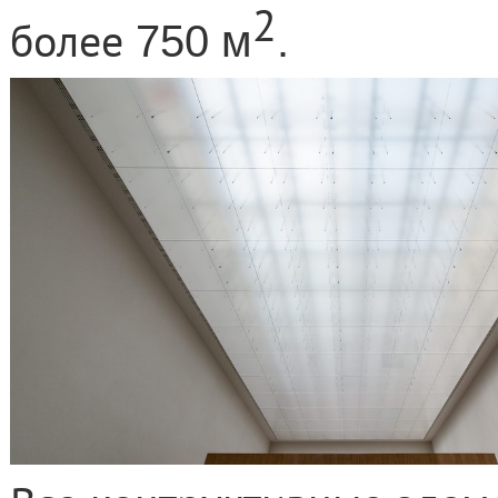
2
более
750
м
.