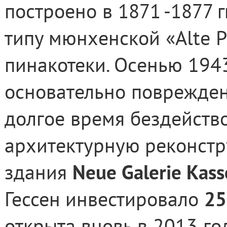
построено в
1871 -1877 гг
типу мюнхенской «
Alte
P
пинакотеки. Осенью 194
основательно поврежден
долгое время бездейств
архитектурную
реконстр
здания
Neue
Galerie
Kass
Гессен
инвестировало
25
открыта вновь в 2013 го