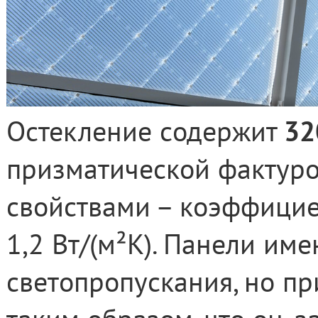
Остекление содержит
32
призматической фактур
свойствами – коэффици
1,2 Вт/(м²
K
). Панели им
светопропускания, но п