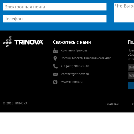
Свяжитесь с нами
По
Компания Тринова
Ново
обзо
Россия, Москва, Николоямская 40/1
инт
+ 7 (495) 989-29-10
contact@trinova.ru
www.trinova.ru
© 2015 TRINOVA
ГЛАВНАЯ