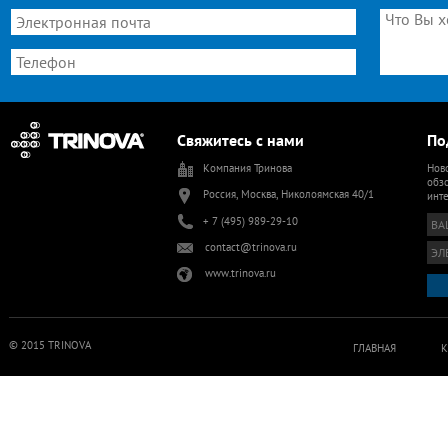
Свяжитесь с нами
По
Компания Тринова
Ново
обзо
Россия, Москва, Николоямская 40/1
инт
+ 7 (495) 989-29-10
contact@trinova.ru
www.trinova.ru
© 2015 TRINOVA
ГЛАВНАЯ