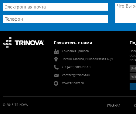
Свяжитесь с нами
По
Компания Тринова
Ново
обзо
Россия, Москва, Николоямская 40/1
инт
+ 7 (495) 989-29-10
contact@trinova.ru
www.trinova.ru
© 2015 TRINOVA
ГЛАВНАЯ