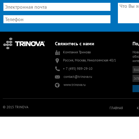
Свяжитесь с нами
По
Компания Тринова
Ново
обзо
Россия, Москва, Николоямская 40/1
инт
+ 7 (495) 989-29-10
contact@trinova.ru
www.trinova.ru
© 2015 TRINOVA
ГЛАВНАЯ