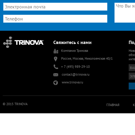
Свяжитесь с нами
По
Компания Тринова
Ново
обзо
Россия, Москва, Николоямская 40/1
инт
+ 7 (495) 989-29-10
contact@trinova.ru
www.trinova.ru
© 2015 TRINOVA
ГЛАВНАЯ