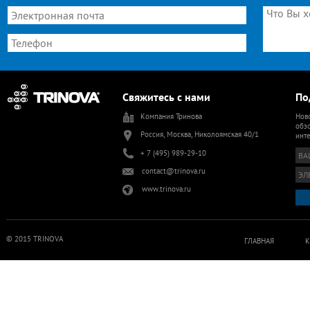
Свяжитесь с нами
По
Компания Тринова
Ново
обзо
Россия, Москва, Николоямская 40/1
инт
+ 7 (495) 989-29-10
contact@trinova.ru
www.trinova.ru
© 2015 TRINOVA
ГЛАВНАЯ