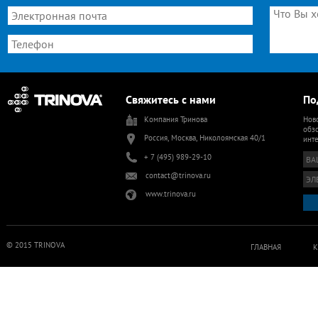
Свяжитесь с нами
По
Компания Тринова
Ново
обзо
Россия, Москва, Николоямская 40/1
инт
+ 7 (495) 989-29-10
contact@trinova.ru
www.trinova.ru
© 2015 TRINOVA
ГЛАВНАЯ