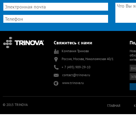
Свяжитесь с нами
По
Компания Тринова
Ново
обзо
Россия, Москва, Николоямская 40/1
инт
+ 7 (495) 989-29-10
contact@trinova.ru
www.trinova.ru
© 2015 TRINOVA
ГЛАВНАЯ