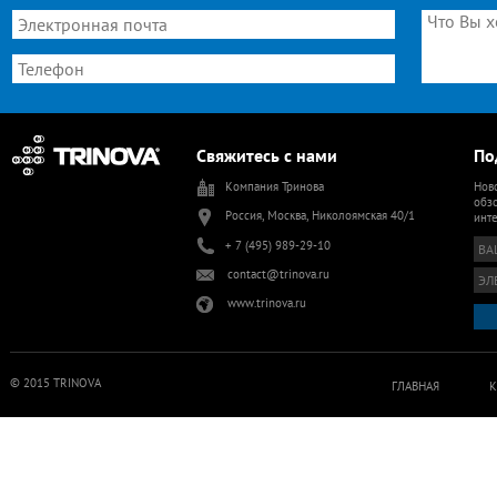
Свяжитесь с нами
По
Компания Тринова
Ново
обзо
Россия, Москва, Николоямская 40/1
инт
+ 7 (495) 989-29-10
contact@trinova.ru
www.trinova.ru
© 2015 TRINOVA
ГЛАВНАЯ