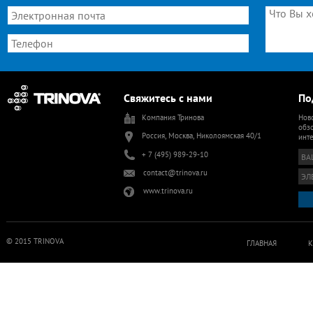
Свяжитесь с нами
По
Компания Тринова
Ново
обзо
Россия, Москва, Николоямская 40/1
инт
+ 7 (495) 989-29-10
contact@trinova.ru
www.trinova.ru
© 2015 TRINOVA
ГЛАВНАЯ