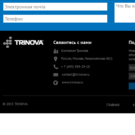
Свяжитесь с нами
По
Компания Тринова
Ново
обзо
Россия, Москва, Николоямская 40/1
инт
+ 7 (495) 989-29-10
contact@trinova.ru
www.trinova.ru
© 2015 TRINOVA
ГЛАВНАЯ