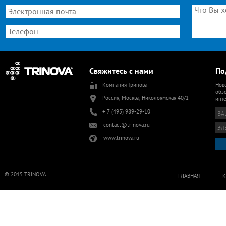
Свяжитесь с нами
По
Компания Тринова
Ново
обзо
Россия, Москва, Николоямская 40/1
инт
+ 7 (495) 989-29-10
contact@trinova.ru
www.trinova.ru
© 2015 TRINOVA
ГЛАВНАЯ