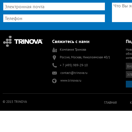
Свяжитесь с нами
По
Компания Тринова
Ново
обзо
Россия, Москва, Николоямская 40/1
инт
+ 7 (495) 989-29-10
contact@trinova.ru
www.trinova.ru
© 2015 TRINOVA
ГЛАВНАЯ