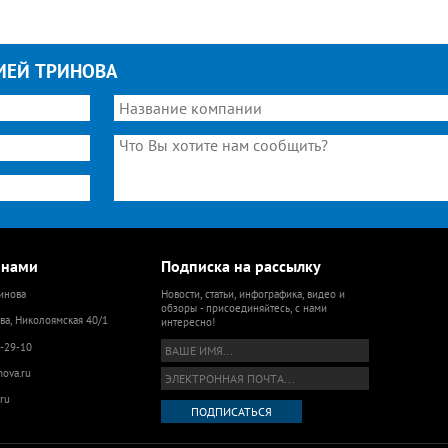
ИЕЙ ТРИНОВА
 нами
Подписка на рассылку
инова
Новости, статьи, инфографика, видео и
обзоры - присоединяйтесь, с нами
ва, Николоямская 40/1
интересно!
9-29-10
nova.ru
ru