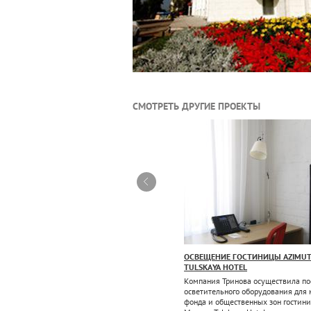
СМОТРЕТЬ ДРУГИЕ ПРОЕКТЫ
СВЕЩЕНИЕ ГОСТИНИЦЫ HAMPTON BY HILTON
ОСВЕЩЕНИЕ ГОСТИНИЦЫ AZIMU
TULSKAYA HOTEL
мпания Тринова выполнила проект освещения
я первой в России гостиницы Hampton by
Компания Тринова осуществила по
lton, Воронеж.
осветительного оборудования для 
фонда и общественных зон гостин