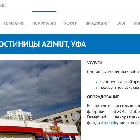
A.RU
КОМПАНИЯ
ПОРТФОЛИО
УСЛУГИ
ПРОДУКЦИЯ
БЛОГ
КО
ОСТИНИЦЫ AZIMUT, УФА
УСЛУГИ
Состав выполненных работ
светотехнический про
подбор и поставка св
ОБОРУДОВАНИЕ
В проекте использовал
фабрики Leds-C4, фабр
DreamLed, декоратив
фонда
Artemide
, электрот