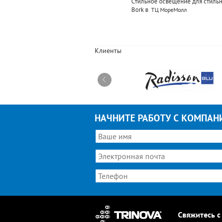
инова выполнила работы по освещению офиса
Стильное освещение для стильн
дерального сотового оператора связи Билайн
Bork в
ТЦ МореМолл
Клиенты
НАЧНИТЕ РАБОТУ С КОМПАН
Свяжитесь с