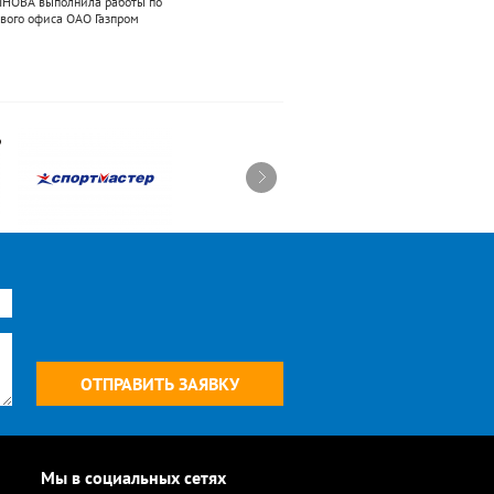
НОВА выполнила работы по
вого офиса ОАО Газпром
Компания Тринова осуществила поставку
осветительного оборудования для номерного
фонда и общественных зон гостиницы Azimut
Moscow Tulskaya Hotel
Мы в социальных сетях