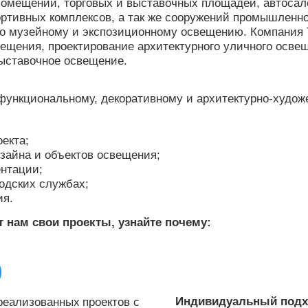
омещений, торговых и выставочных площадей, автосало
ортивных комплексов, а так же сооружений промышленно
по музейному и экспозиционному освещению. Компания 
вещения,
проектирование архитектурного уличного
освещ
ыставочное освещение.
 функциональному, декоративному и архитектурно-худо
оекта;
зайна и объектов освещения;
ентации;
родских службах;
ия.
 нам свои проекты, узнайте почему:
реализованных
проектов с
Индивидуальный под