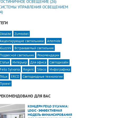
ГОСТИНИЧНОЕ ОСВЕЩЕНИЕ (26)
СИСТЕМЫ УПРАВЛЕНИЯ ОСВЕЩЕНИЕМ
(4)
ТЕГИ
Oktalite
Zumtobel
Акцентирующие светильники
Artemide
iGuzzini
Встраиваемый светильник
Подвесной светильник
Рекомендации
Статья
Интерьер
Для офиса
Светодизайн
Feilo Sylvania
Regent
Siteco
Инфографика
Trilux
ERCO
Светодиодные технологии
Проект
РЕКОМЕНДОВАНО ДЛЯ ВАС
КОНЦЕРН FEILO SYLVANIA:
LOGIC - ЭФФЕКТИВНАЯ
МОДЕЛЬ ФИНАНСИРОВАНИЯ