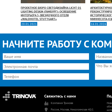
ИЛЬНИКИ
ПРОЕКТНОЕ БЮРО СВЕТОДИЗАЙНА LICHT 01
АРХИТЕКТУРНО
УЮЩЕЕ
LIGHTING DESIGN (ГАМБУРГ): ОСВЕЩЕНИЕ
РЕКОНСТРУИРО
ИСТОРИИ
ИНТЕРЬЕРА 5-ЗВЕЗДОЧНОГО ОТЕЛЯ
ИСТОРИЧЕСКОГ
 DUOMO
«WALDHOTEL STUTTGART»
МИННЕСОТА (СШ
20.01.2021
16.01.2026
НАЧНИТЕ РАБОТУ С КО
Свяжитесь с нами
По
Компания Тринова
Ново
обзо
Россия, Москва, Николоямская 40/1
инт