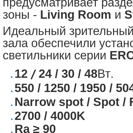
предусматривает разде
зоны -
Living
Room
и
S
Идеальный зрительный
зала обеспечили уста
светильники серии
ER
/
12
24
/ 30 / 48
Вт
.
5
50
/ 1250 / 1950 / 5
Narrow spot / Spot / 
2700 / 4000K
Ra ≥ 90