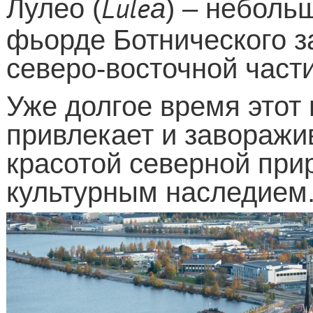
Lule
Лулео (
a
) – неболь
фьорде Ботнического з
северо-восточной част
Уже долгое время этот
привлекает и заворажи
красотой северной при
культурным наследием