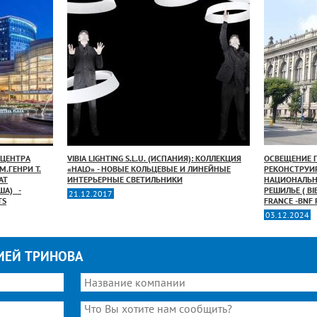
 ЦЕНТРА
VIBIA LIGHTING S.L.U. (ИСПАНИЯ): КОЛЛЕКЦИЯ
ОСВЕЩЕНИЕ Г
.ГЕНРИ Т.
«HALO» - НОВЫЕ КОЛЬЦЕВЫЕ И ЛИНЕЙНЫЕ
РЕКОНСТРУИ
АТ
ИНТЕРЬЕРНЫЕ СВЕТИЛЬНИКИ
НАЦИОНАЛЬН
А) _-
РЕШИЛЬЕ ( BI
21.12.2017
TS
FRANCE -BNF 
03.12.2024
ИЕЙ ТРИНОВА