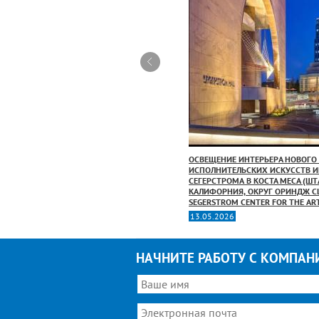
ВЕТОВАЯ АРХИТЕКТУРА ЗДАНИЯ ИНСТИТУТА
ОСВЕЩЕНИЕ ИНТЕРЬЕРА НОВОГО
РА США (UNITED STATES INSTITUTE OF
ИСПОЛНИТЕЛЬСКИХ ИСКУССТВ ИМ
EACE) В ВАШИНГТОНЕ
СЕГЕРСТРОМА В КОСТА МЕСА (ШТ
КАЛИФОРНИЯ, ОКРУГ ОРИНДЖ СШ
2.07.2021
SEGERSTROM CENTER FOR THE AR
13.05.2026
НАЧНИТЕ РАБОТУ С КОМПАН