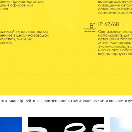
что такое ip рейтинг в применении к светотехническим изделиям, изуч