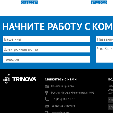
08.12.2017
17.12.2020
НАЧНИТЕ РАБОТУ С КО
Свяжитесь с нами
По
Компания Тринова
Ново
обзо
Россия, Москва, Николоямская 40/1
инт
+ 7 (495) 989-29-10
contact@trinova.ru
www.trinova.ru