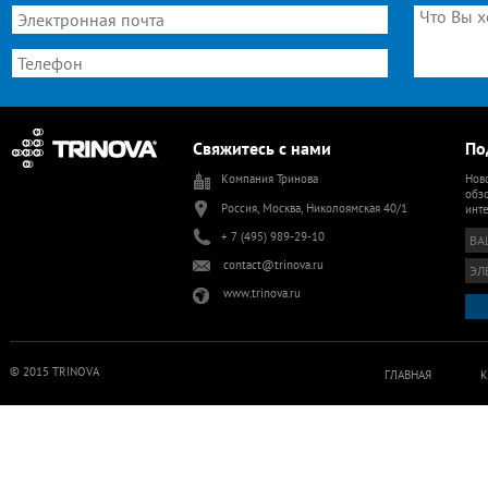
Свяжитесь с нами
По
Компания Тринова
Ново
обзо
Россия, Москва, Николоямская 40/1
инт
+ 7 (495) 989-29-10
contact@trinova.ru
www.trinova.ru
© 2015 TRINOVA
ГЛАВНАЯ