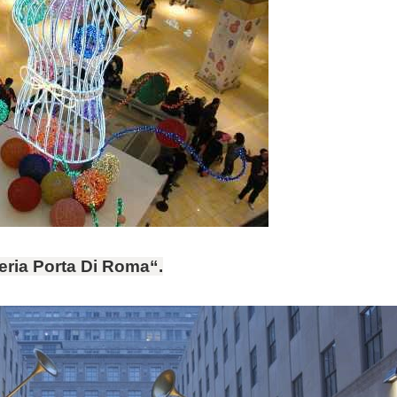
eria
Porta
Di
Roma
“.