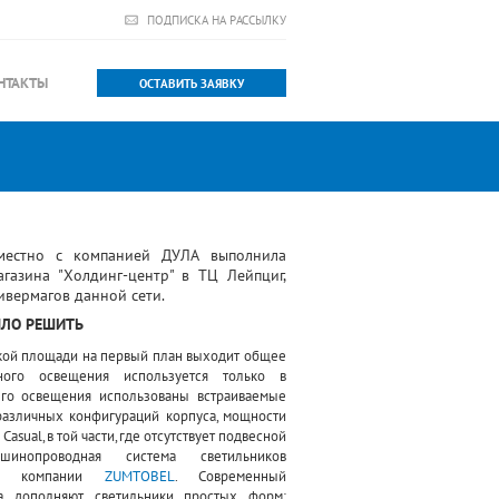
ПОДПИСКА НА РАССЫЛКУ
НТАКТЫ
ОСТАВИТЬ ЗАЯВКУ
естно с компанией ДУЛА выполнила
азина "Холдинг-центр" в ТЦ Лейпциг,
ивермагов данной сети.
ЫЛО РЕШИТЬ
кой площади на первый план выходит общее
ного освещения используется только в
его освещения использованы встраиваемые
различных конфигураций корпуса, мощности
Casual, в той части, где отсутствует подвесной
шинопроводная система светильников
кой компании
ZUMTOBEL
. Современный
а дополняют светильники простых форм: