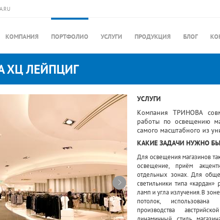
A.RU
КОМПАНИЯ
ПОРТФОЛИО
УСЛУГИ
ПРОДУКЦИЯ
БЛОГ
КО
А ХЦ ЛЕЙПЦИГ
УСЛУГИ
Компания ТРИНОВА совм
работы по освещению маг
самого масштабного из ун
КАКИЕ ЗАДАЧИ НУЖНО Б
Для освещения магазинов та
освещение, приём акцент
отдельных зонах. Для общ
светильники типа «кардан» 
ламп и угла излучения. В зоне 
потолок, использована 
производства австрийс
динамичный стиль магазин