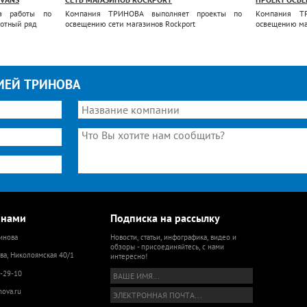
а работы по
Компания ТРИНОВА выполняет проекты по
Компания Т
отный ряд
освещению сети магазинов Rockport
освещению ма
ИЕЙ ТРИНОВА
 нами
Подписка на рассылку
инова
Новости, статьи, инфографика, видео и
обзоры - присоединяйтесь, с нами
ва, Николоямская 40/1
интересно!
9-29-10
nova.ru