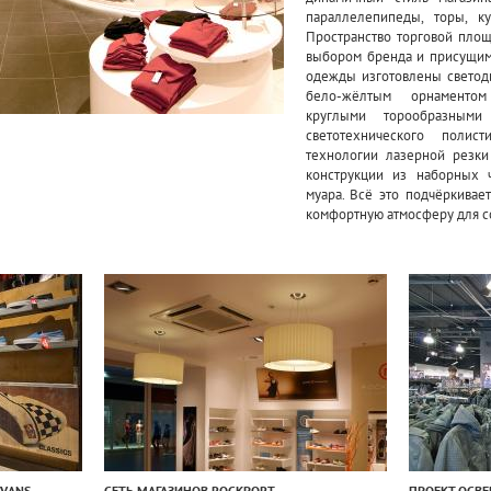
параллелепипеды, торы, к
Пространство торговой площ
выбором бренда и присущим 
одежды изготовлены светод
бело-жёлтым орнаментом 
круглыми торообразными
светотехнического полис
технологии лазерной резки
конструкции из наборных 
муара. Всё это подчёркивае
комфортную атмосферу для с
VANS
СЕТЬ МАГАЗИНОВ ROCKPORT
ПРОЕКТ ОСВ