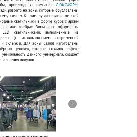
убы, производства компании
ЛЮКСФОРМ
.
ади разбито на зоны, которые обусловлены
ему стилем. К примеру для отдела детской
иодные светильники в форме кубов с ярким
в стиле «зебра». Зоны касс оформлены
 LED светильниками, выполненные из
тирола (с использованием современной
 и склейки). Для зоны Casual изготовлены
чёрных цепочек, которые создают эффект
т уникальность данного универмага, создаёт
овершения покупок.
ЕЩЕНИЯ МАГАЗИНА MADONNA
ОСВЕЩЕНИЕ ТОРГОВЫХ ЗАЛОВ МАГАЗИНА