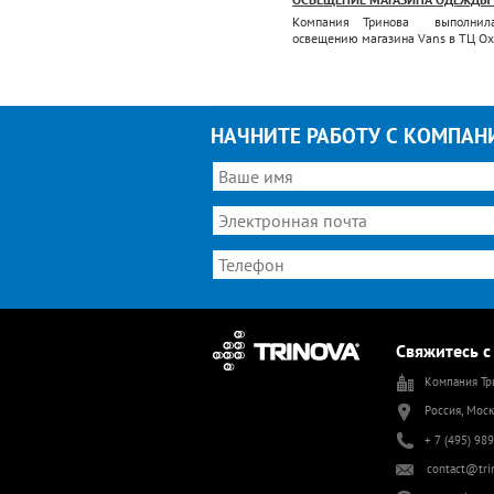
мпания ТРИНОВА выполнила проект
Компания Тринова выполнил
вещения магазина одежды NAPAPIJRI в
освещению магазина Vans в ТЦ Ох
скве, расположнного в ТРЦ Авиапарк
НАЧНИТЕ РАБОТУ С КОМПАН
Свяжитесь с
Компания Тр
Россия, Моск
+ 7 (495) 98
contact@tri