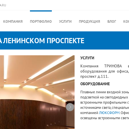
A.RU
КОМПАНИЯ
ПОРТФОЛИО
УСЛУГИ
ПРОДУКЦИЯ
БЛОГ
КО
А ЛЕНИНСКОМ ПРОСПЕКТЕ
УСЛУГИ
Компания ТРИНОВА вы
оборудования для офиса,
проспект д.111.
ОБОРУДОВАНИЕ
Плавные линии входной зоны
подсветкой на светодиодных
встроенными профильными 
источниками света, специаль
компанией
ЛЮКСФОРМ
. Офи
освещены встроенными свет