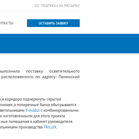
ПОДПИСКА НА РАССЫЛКУ
НТАКТЫ
ОСТАВИТЬ ЗАЯВКУ
полнила поставку осветительного
 расположенного по адресу: Ленинский
 и коридора подчеркнуты скрытой
 линиях, а поперечные балки обыгрываются
светильниками
T-modul
с комбинированными
но изготовленными для этого проекта
сные помещения и кабинет руководителя
ильниками производства
TRILUX
.