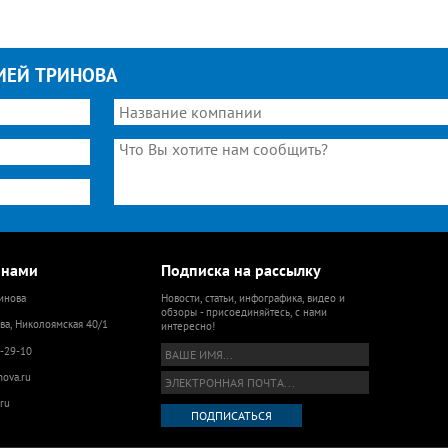
ИЕЙ ТРИНОВА
 нами
Подписка на рассылку
инова
Новости, статьи, инфографика, видео и
обзоры - присоединяйтесь, с нами
ва, Николоямская 40/1
интересно!
9-29-10
nova.ru
ru