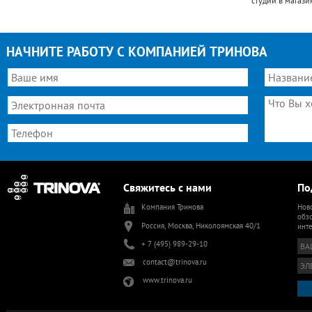
студии в магази
НАЧНИТЕ РАБОТУ С КОМПАНИЕЙ ТРИНОВА
Свяжитесь с нами
По
Компания Тринова
Ново
обзо
Россия, Москва, Николоямская 40/1
инт
+ 7 (495) 989-29-10
contact@trinova.ru
www.trinova.ru