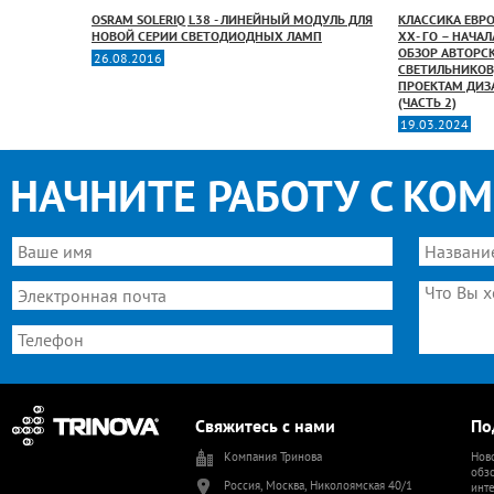
OSRAM SOLERIQ L38 - ЛИНЕЙНЫЙ МОДУЛЬ ДЛЯ
КЛАССИКА ЕВР
АНСКОГО
НОВОЙ СЕРИИ СВЕТОДИОДНЫХ ЛАМП
ХХ- ГО – НАЧА
АЯ
ОБЗОР АВТОРС
26.08.2016
СВЕТИЛЬНИКОВ
ПРОЕКТАМ ДИЗ
(ЧАСТЬ 2)
19.03.2024
НАЧНИТЕ РАБОТУ С КО
Свяжитесь с нами
По
Компания Тринова
Ново
обзо
Россия, Москва, Николоямская 40/1
инт