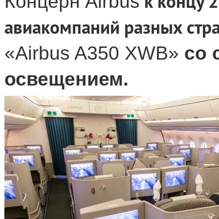
к концу 2
Концерн
Airbus
авиакомпаний разных стра
«
Airbus
A
350
XWB
»
со 
освещением.