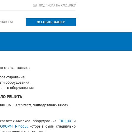
ПОДПИСКА НА РАССЫЛКУ
НТАКТЫ
ОСТАВИТЬ ЗАЯВКУ
ия офиса вошло:
проектирование
вети оборудования
ьного оборудования
ЫЛО РЕШИТЬ
я LINE Architects, генподрядчик - Pridex.
 светотехническое оборудование
TRILUX
и
СФОРМ T-Modul
, которые были специально
од заданную сетку потолка.