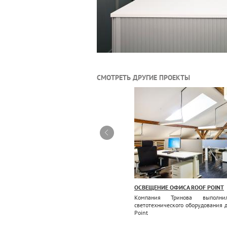
СМОТРЕТЬ ДРУГИЕ ПРОЕКТЫ
СВЕЩЕНИЕ ОФИСА REIMA
ОСВЕЩЕНИЕ ОФИСА ROOF POINT
инова спроектировала и установила
Компания Тринова выполни
вещение для офиса компании REIMA
светотехнического оборудования 
Point