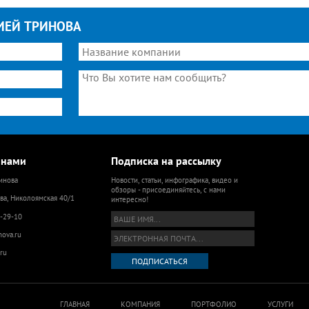
ИЕЙ ТРИНОВА
 нами
Подписка на рассылку
инова
Новости, статьи, инфографика, видео и
обзоры - присоединяйтесь, с нами
ва, Николоямская 40/1
интересно!
9-29-10
nova.ru
ru
ГЛАВНАЯ
КОМПАНИЯ
ПОРТФОЛИО
УСЛУГИ