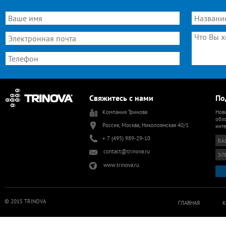
Свяжитесь с нами
По
Компания Тринова
Ново
обзо
Россия, Москва, Николоямская 40/1
инт
+ 7 (495) 989-29-10
contact@trinova.ru
www.trinova.ru
© 2015 TRINOVA
ГЛАВНАЯ